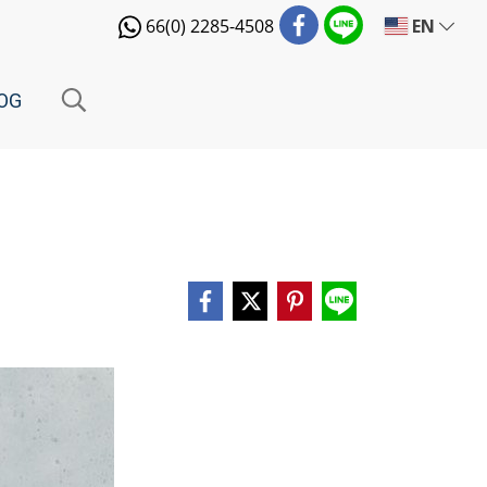
EN
66(0) 2285-4508
OG