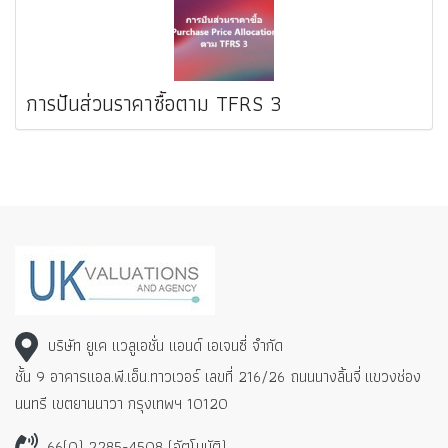
การปันส่วนราคาซื้อตาม TFRS 3
บริษัท ยูเค แวลูเอชั่น แอนด์ เอเจนซี่ จำกัด
ชั้น 9 อาคารแอล.พี.เอ็น.ทาวเวอร์ เลขที่ 216/26 ถนนนางลิ้นจี่
แขวงช่อง
นนทรี เขตยานนาวา กรุงเทพฯ 10120
66(0) 2285-4508 (อัตโนมัติ)