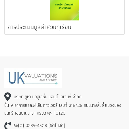
การประเมินมูลค่าสวนทุเรียน
บริษัท ยูเค แวลูเอชั่น แอนด์ เอเจนซี่ จำกัด
ชั้น 9 อาคารแอล.พี.เอ็น.ทาวเวอร์ เลขที่ 216/26 ถนนนางลิ้นจี่
แขวงช่อง
นนทรี เขตยานนาวา กรุงเทพฯ 10120
66(0) 2285-4508 (อัตโนมัติ)